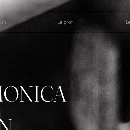
yon
Le prof
L
MONICA
N