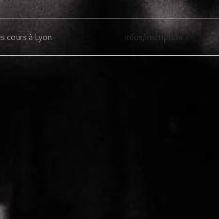
es cours à Lyon
infos/inscription