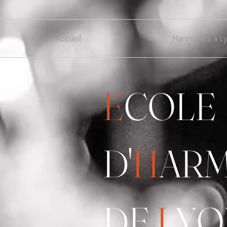
Accueil
Harmonica à L
E
COLE
D'
H
AR
DE
L
YO